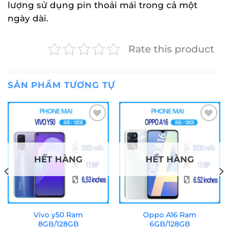
lượng sử dụng pin thoải mái trong cả một
ngày dài.
Rate this product
SẢN PHẨM TƯƠNG TỰ
Add to
Add to
wishlist
wishlist
HẾT HÀNG
HẾT HÀNG
Vivo y50 Ram
Oppo A16 Ram
8GB/128GB
6GB/128GB