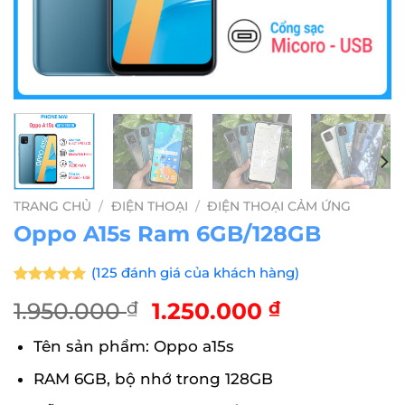
TRANG CHỦ
/
ĐIỆN THOẠI
/
ĐIỆN THOẠI CẢM ỨNG
Oppo A15s Ram 6GB/128GB
(
125
đánh giá của khách hàng)
5.00
125
trên 5
Giá
Giá
1.950.000
₫
1.250.000
₫
dựa trên
đánh giá
gốc
hiện
Tên sản phẩm: Oppo a15s
là:
tại
1.950.000 ₫.
là:
RAM 6GB, bộ nhớ trong 128GB
1.250.000 