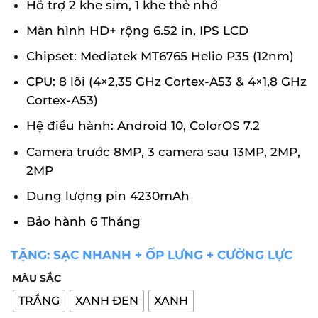
Hỗ trợ 2 khe sim, 1 khe thẻ nhớ
Màn hình HD+ rộng 6.52 in, IPS LCD
Chipset: Mediatek MT6765 Helio P35 (12nm)
CPU: 8 lõi (4×2,35 GHz Cortex-A53 & 4×1,8 GHz
Cortex-A53)
Hệ điều hành: Android 10, ColorOS 7.2
Camera trước 8MP, 3 camera sau 13MP, 2MP,
2MP
Dung lượng pin 4230mAh
Bảo hành 6 Tháng
TẶNG: SẠC NHANH + ỐP LƯNG + CƯỜNG LỰC
MÀU SẮC
TRẮNG
XANH ĐEN
XANH