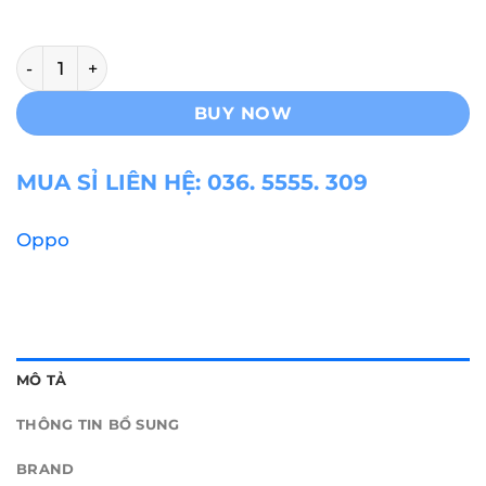
Oppo A15s Ram 6GB/128GB số lượng
BUY NOW
MUA SỈ LIÊN HỆ: 036. 5555. 309
Oppo
MÔ TẢ
THÔNG TIN BỔ SUNG
BRAND