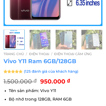
TRANG CHỦ
/
ĐIỆN THOẠI
/
ĐIỆN THOẠI CẢM ỨNG
Vivo Y11 Ram 6GB/128GB
(
125
đánh giá của khách hàng)
5.00
125
trên 5
Giá
Giá
1.500.000
₫
950.000
₫
dựa trên
đánh giá
gốc
hiện
Tên sản phẩm: Vivo Y11
là:
tại
1.500.000 ₫.
là:
Bộ nhớ trong 128GB, RAM 6GB
950.000 ₫.