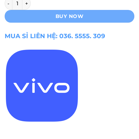
Vivo Y11 Ram 6GB/128GB số lượng
BUY NOW
MUA SỈ LIÊN HỆ: 036. 5555. 309